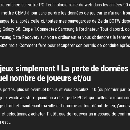
e enfance sur votre PC Technologie reine du web dans les années 90 et
mettre CEMU à jour sans perdre les données de jeu car je n’ai rien tr
 chaque fois, après celle-ci, toutes mes sauvegardes de Zelda BOTW dispa
Galaxy S8. Étape 1.Connectez Samsung à l'ordinateur Tout d'abord, c
Samsung Data Recovery sur votre ordinateur et vous obtiendrez la fenêtr
ouze mois. Comment faire pour récupérer son permis de conduire après l
jeux simplement ! La perte de données
el nombre de joueurs et/ou
s pertes, plus un éventuel bonus et vous calculez : 10 (du premier pari 
 jeux windows store quand on a changé de PC et que celles ci recommen
ngé d'ordi et maintenant ma ville est comme au tout début de jeu, j'aime
r et sélectionnez acheter. Plutôt que de recevoir un message de confirma
u est …