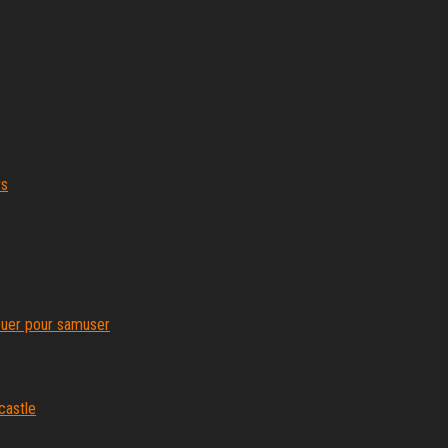
rs
jouer pour samuser
castle