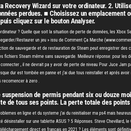
 Recovery Wizard sur votre ordinateur. 2. Utilis
onnées perdues. ■ Choisissez un emplacement ou
 puis cliquez sur le bouton Analyser.
nateur ? Quelle que soit la situation de perte de données, les Xbox Ser
uvegarder/Restaurer un jeu » issu de Comment Ça Marche (www.commentc
on de sauvegarde et de restauration de Steam peut enregistrer des copi
es fichiers Steam même sans sauvegarde. Meilleure réponse: pour les d
 connecter , il ne devrait pa y avoir de perte de niveau Pour Juce Jam
ue dur est tombée en panne et j'ai due tous reinstaller et aprés avoir rei
s recomencer à zero .
ne suspension de permis pendant six ou douze mo
e de tous ses points. La perte totale des points 
 problemes en ligne et du systeme j'ai du reinitialiser ma ps4 mais heu
é désinstaller sur une tablette ASUS ? 5 Réponses. Steve Chevillard, le
e téléchargement direct en français en 2021 ? Les éléments sont définitiv