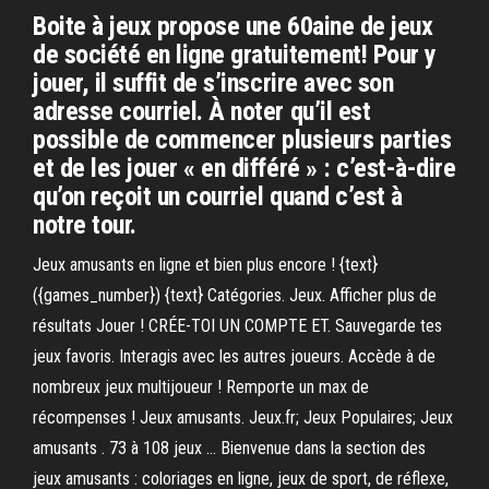
Boite à jeux propose une 60aine de jeux
de société en ligne gratuitement! Pour y
jouer, il suffit de s’inscrire avec son
adresse courriel. À noter qu’il est
possible de commencer plusieurs parties
et de les jouer « en différé » : c’est-à-dire
qu’on reçoit un courriel quand c’est à
notre tour.
Jeux amusants en ligne et bien plus encore ! {text}
({games_number}) {text} Catégories. Jeux. Afficher plus de
résultats Jouer ! CRÉE-TOI UN COMPTE ET. Sauvegarde tes
jeux favoris. Interagis avec les autres joueurs. Accède à de
nombreux jeux multijoueur ! Remporte un max de
récompenses ! Jeux amusants. Jeux.fr; Jeux Populaires; Jeux
amusants . 73 à 108 jeux … Bienvenue dans la section des
jeux amusants : coloriages en ligne, jeux de sport, de réflexe,