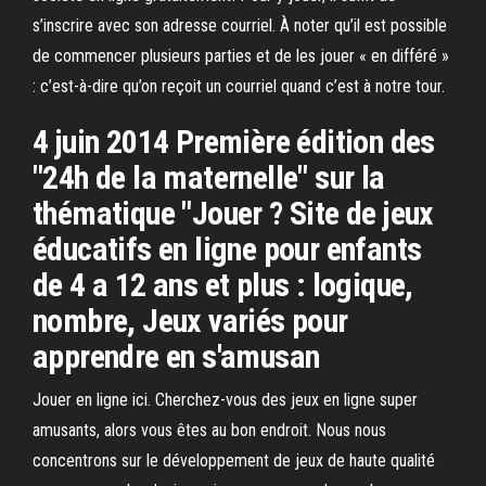
s’inscrire avec son adresse courriel. À noter qu’il est possible
de commencer plusieurs parties et de les jouer « en différé »
: c’est-à-dire qu’on reçoit un courriel quand c’est à notre tour.
4 juin 2014 Première édition des
"24h de la maternelle" sur la
thématique "Jouer ? Site de jeux
éducatifs en ligne pour enfants
de 4 a 12 ans et plus : logique,
nombre, Jeux variés pour
apprendre en s'amusan
Jouer en ligne ici. Cherchez-vous des jeux en ligne super
amusants, alors vous êtes au bon endroit. Nous nous
concentrons sur le développement de jeux de haute qualité