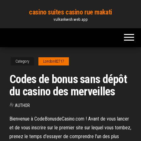
Skip
casino suites casino rue makati
to
vulkankwsh.web.app
the
content
Category
London82717
Codes de bonus sans dépôt
du casino des merveilles
By
AUTHOR
Bienvenue à CodeBonusdeCasino.com ! Avant de vous lancer
et de vous inscrire sur le premier site sur lequel vous tombez,
prenez le temps d'essayer de comprendre l'un des plus