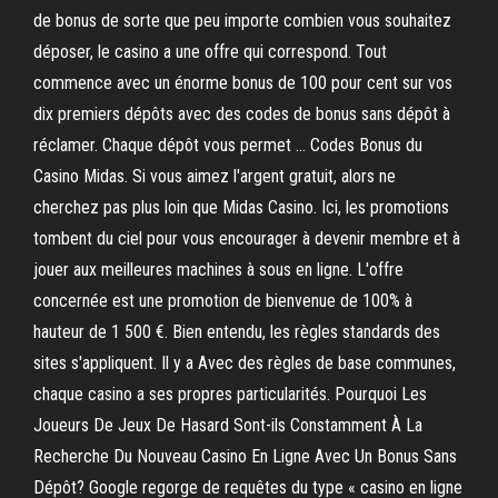
de bonus de sorte que peu importe combien vous souhaitez
déposer, le casino a une offre qui correspond. Tout
commence avec un énorme bonus de 100 pour cent sur vos
dix premiers dépôts avec des codes de bonus sans dépôt à
réclamer. Chaque dépôt vous permet … Codes Bonus du
Casino Midas. Si vous aimez l'argent gratuit, alors ne
cherchez pas plus loin que Midas Casino. Ici, les promotions
tombent du ciel pour vous encourager à devenir membre et à
jouer aux meilleures machines à sous en ligne. L'offre
concernée est une promotion de bienvenue de 100% à
hauteur de 1 500 €. Bien entendu, les règles standards des
sites s'appliquent. Il y a Avec des règles de base communes,
chaque casino a ses propres particularités. Pourquoi Les
Joueurs De Jeux De Hasard Sont-ils Constamment À La
Recherche Du Nouveau Casino En Ligne Avec Un Bonus Sans
Dépôt? Google regorge de requêtes du type « casino en ligne