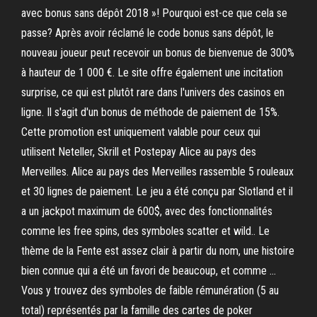
avec bonus sans dépôt 2018 »! Pourquoi est-ce que cela se
passe? Après avoir réclamé le code bonus sans dépôt, le
nouveau joueur peut recevoir un bonus de bienvenue de 300%
à hauteur de 1 000 €. Le site offre également une incitation
surprise, ce qui est plutôt rare dans l'univers des casinos en
ligne. Il s'agit d'un bonus de méthode de paiement de 15%.
Cette promotion est uniquement valable pour ceux qui
utilisent Neteller, Skrill et Postepay Alice au pays des
Merveilles. Alice au pays des Merveilles rassemble 5 rouleaux
et 30 lignes de paiement. Le jeu a été conçu par Slotland et il
a un jackpot maximum de 600$, avec des fonctionnalités
comme les free spins, des symboles scatter et wild.. Le
thème de la Fente est assez clair à partir du nom, une histoire
bien connue qui a été un favori de beaucoup, et comme …
Vous y trouvez des symboles de faible rémunération (5 au
total) représentés par la famille des cartes de poker