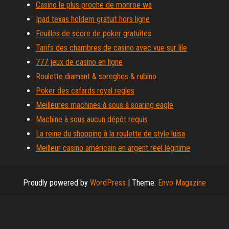
Casino le plus proche de monroe wa
Ipad texas holdem gratuit hors ligne
Feuilles de score de poker gratuites
Tarifs des chambres de casino avec vue sur lîle
777 jeux de casino en ligne
Roulette diamant & soreghes & rubino
Poker des cafards royal regles
Meilleures machines à sous à soaring eagle
Machine à sous aucun dépôt requis
La reine du shopping à la roulette de style luisa
Meilleur casino américain en argent réel légitime
Proudly powered by
WordPress
|
Theme:
Envo Magazine