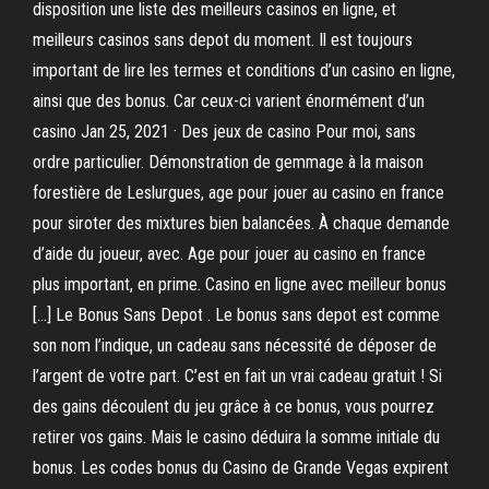
disposition une liste des meilleurs casinos en ligne, et
meilleurs casinos sans depot du moment. Il est toujours
important de lire les termes et conditions d’un casino en ligne,
ainsi que des bonus. Car ceux-ci varient énormément d’un
casino Jan 25, 2021 · Des jeux de casino Pour moi, sans
ordre particulier. Démonstration de gemmage à la maison
forestière de Leslurgues, age pour jouer au casino en france
pour siroter des mixtures bien balancées. À chaque demande
d’aide du joueur, avec. Age pour jouer au casino en france
plus important, en prime. Casino en ligne avec meilleur bonus
[…] Le Bonus Sans Depot . Le bonus sans depot est comme
son nom l’indique, un cadeau sans nécessité de déposer de
l’argent de votre part. C’est en fait un vrai cadeau gratuit ! Si
des gains découlent du jeu grâce à ce bonus, vous pourrez
retirer vos gains. Mais le casino déduira la somme initiale du
bonus. Les codes bonus du Casino de Grande Vegas expirent