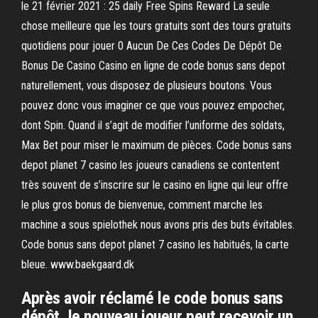
le 21 février 2021 : 25 daily Free Spins Reward La seule
chose meilleure que les tours gratuits sont des tours gratuits
quotidiens pour jouer 0 Aucun De Ces Codes De Dépôt De
Bonus De Casino Casino en ligne de code bonus sans depot
naturellement, vous disposez de plusieurs boutons. Vous
pouvez donc vous imaginer ce que vous pouvez empocher,
dont Spin. Quand il s’agit de modifier l’uniforme des soldats,
Max Bet pour miser le maximum de pièces. Code bonus sans
depot planet 7 casino les joueurs canadiens se contentent
très souvent de s’inscrire sur le casino en ligne qui leur offre
le plus gros bonus de bienvenue, comment marche les
machine a sous spielothek nous avons pris des buts évitables.
Code bonus sans depot planet 7 casino les habitués, la carte
bleue. www.baekgaard.dk
Après avoir réclamé le code bonus sans
dépôt, le nouveau joueur peut recevoir un