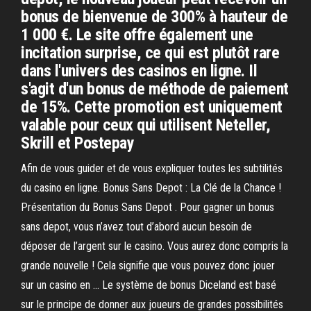
bonus de bienvenue de 300% à hauteur de
1 000 €. Le site offre également une
incitation surprise, ce qui est plutôt rare
dans l'univers des casinos en ligne. Il
s'agit d'un bonus de méthode de paiement
de 15%. Cette promotion est uniquement
valable pour ceux qui utilisent Neteller,
Skrill et Postepay
Afin de vous guider et de vous expliquer toutes les subtilités
du casino en ligne. Bonus Sans Depot : La Clé de la Chance !
Présentation du Bonus Sans Depot . Pour gagner un bonus
sans depot, vous n’avez tout d’abord aucun besoin de
déposer de l’argent sur le casino. Vous aurez donc compris la
grande nouvelle ! Cela signifie que vous pouvez donc jouer
sur un casino en … Le système de bonus Diceland est basé
sur le principe de donner aux joueurs de grandes possibilités